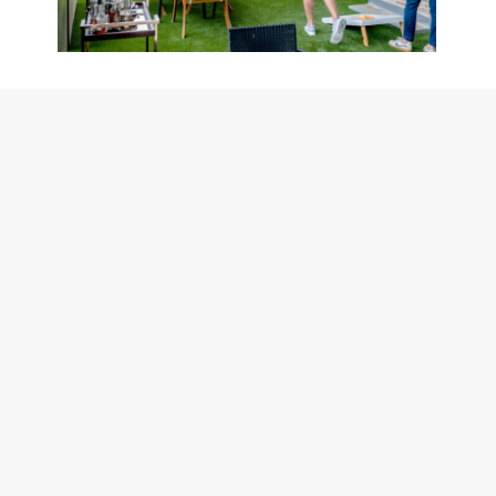
Suspendisse lacinia dolor
Industry
November 13, 2019
Vestibulum semper sed magna pretium
congue. Fusce eget arcu eget nisi mattis
lacinia sit amet at sem. Quisque porttitor
bibendum leo ornare pharetra. Curabitur
cursus sapien sed porta dapibus. Quisque
quis ex mattis, euismod mauris eget,
scelerisque sapien.
Read article